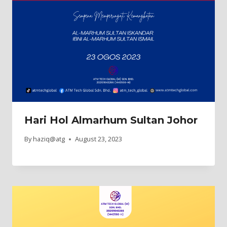
Hari Hol Almarhum Sultan Johor
By
haziq@atg
August 23, 2023