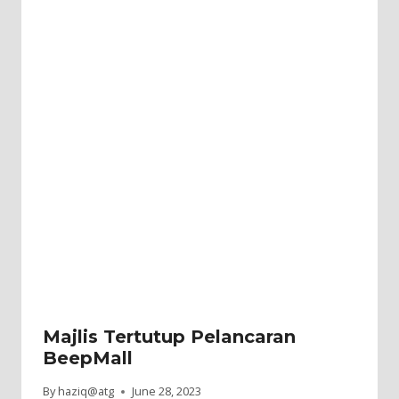
Majlis Tertutup Pelancaran
BeepMall
By
haziq@atg
June 28, 2023