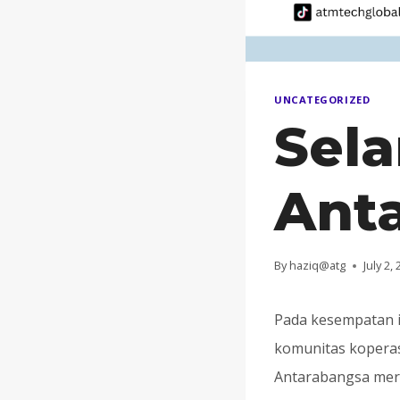
UNCATEGORIZED
Sela
Ant
By
haziq@atg
July 2,
Pada kesempatan i
komunitas koperasi
Antarabangsa mer