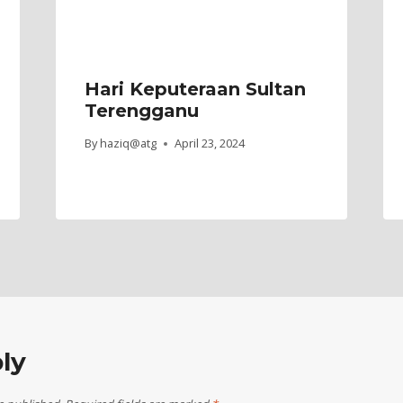
Hari Keputeraan Sultan
Terengganu
By
haziq@atg
April 23, 2024
ly