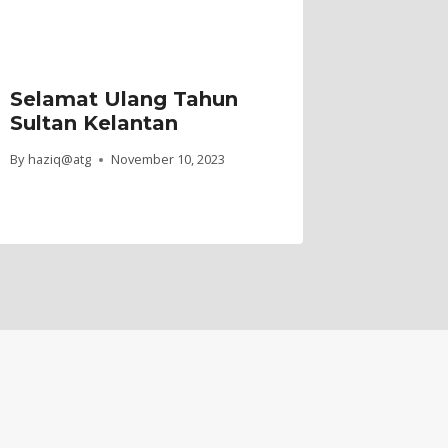
Selamat Ulang Tahun
Sultan Kelantan
By
haziq@atg
November 10, 2023