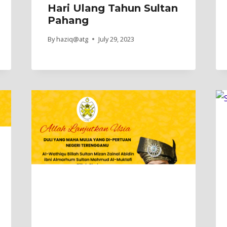
Hari Ulang Tahun Sultan
Pahang
By
haziq@atg
July 29, 2023