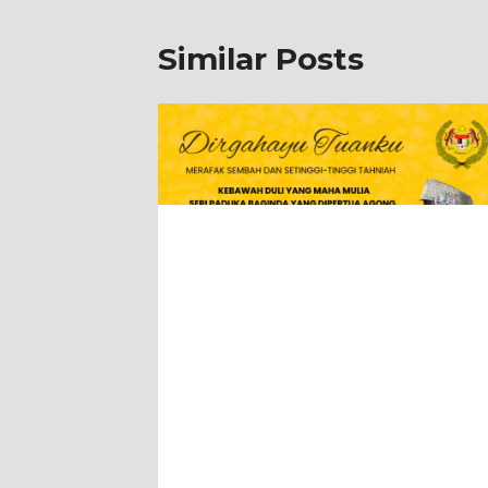
Similar Posts