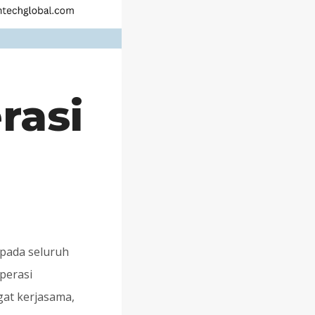
rasi
epada seluruh
operasi
at kerjasama,