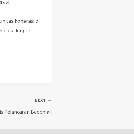
rasi.
nitas koperasi di
ih baik dengan
NEXT
is Pelancaran Beepmall