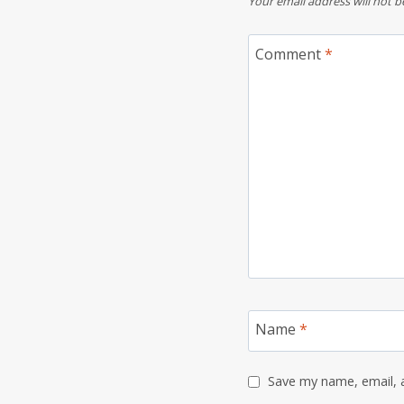
Your email address will not b
Comment
*
Name
*
Save my name, email, a