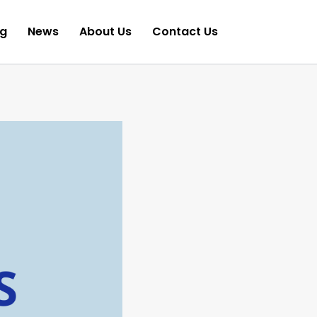
ng
News
About Us
Contact Us